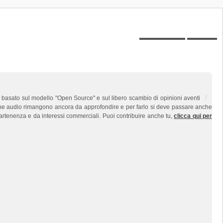
Posts toplist
Home
o, basato sul modello "Open Source" e sul libero scambio di opinioni aventi
zione audio rimangono ancora da approfondire e per farlo si deve passare anche
partenenza e da interessi commerciali. Puoi contribuire anche tu,
clicca qui per