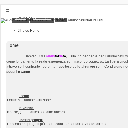
FAQ
Home
Donations
Indice
Home
Donations
Indice
Home
FAQ
Posts toplist
Home
Home
Login
Iscriviti
Benvenuti su
audio
fai
da
te
, il sito indipendente degli audiocostru
come fondamento la reale esperienza ed il riscontro oggettivo. La libera circ
attraverso il confronto libero ma rispettoso delle altrui opinioni. Condizione 
scoprire come
.
Forum
Forum sull'audiocostruzione
In Vetrina
Notizie, guide, articoli ed altro ancora
I nostri progetti
Raccolta dei progetti più interessanti presentati su AudioFaiDaTe