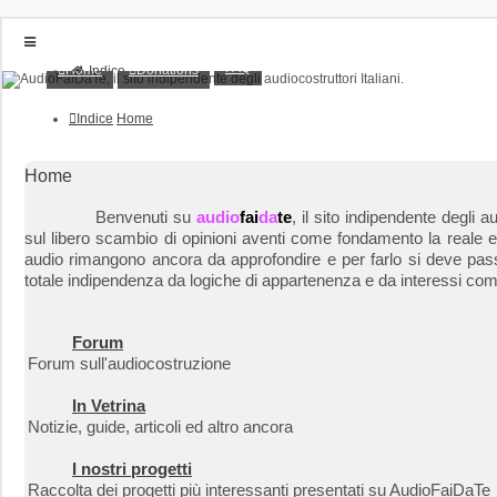
FAQ
Home
Donations
Indice
Home
Donations
Indice
Home
FAQ
Posts toplist
Home
Home
Login
Benvenuti su
audio
fai
da
te
, il sito indipendente degli
Iscriviti
sul libero scambio di opinioni aventi come fondamento la reale esp
audio rimangono ancora da approfondire e per farlo si deve passa
totale indipendenza da logiche di appartenenza e da interessi com
Forum
Forum sull'audiocostruzione
In Vetrina
Notizie, guide, articoli ed altro ancora
I nostri progetti
Raccolta dei progetti più interessanti presentati su AudioFaiDaTe