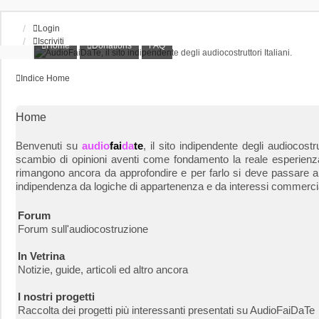
Login
Iscriviti
Home
Donations
FAQ
Indice
Home
Home
Benvenuti su
audio
fai
da
te
, il sito indipendente degli audiocos
scambio di opinioni aventi come fondamento la reale esperienza e
rimangono ancora da approfondire e per farlo si deve passare anch
indipendenza da logiche di appartenenza e da interessi commercial
Forum
Forum sull'audiocostruzione
In Vetrina
Notizie, guide, articoli ed altro ancora
I nostri progetti
Raccolta dei progetti più interessanti presentati su AudioFaiDaTe