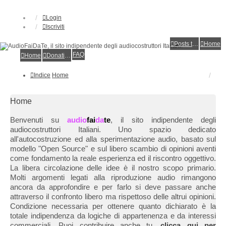
Login
Iscriviti
Posts toplist
Home
FAQ
Home
Donations
Indice
Home
Home
Benvenuti su
audio
fai
da
te
, il sito indipendente degli
audiocostruttori Italiani. Uno spazio dedicato
all'autocostruzione ed alla sperimentazione audio, basato sul
modello "Open Source" e sul libero scambio di opinioni aventi
come fondamento la reale esperienza ed il riscontro oggettivo.
La libera circolazione delle idee è il nostro scopo primario.
Molti argomenti legati alla riproduzione audio rimangono
ancora da approfondire e per farlo si deve passare anche
attraverso il confronto libero ma rispettoso delle altrui opinioni.
Condizione necessaria per ottenere quanto dichiarato è la
totale indipendenza da logiche di appartenenza e da interessi
commerciali. Puoi contribuire anche tu,
clicca qui per