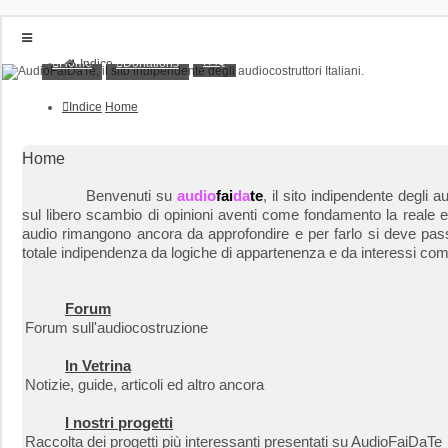
FAQ
Home
Donations
Indice
Home
Donations
Indice
Home
FAQ
Posts toplist
Home
Home
Login
Benvenuti su
audio
fai
da
te
, il sito indipendente degli
Iscriviti
sul libero scambio di opinioni aventi come fondamento la reale esp
audio rimangono ancora da approfondire e per farlo si deve passa
totale indipendenza da logiche di appartenenza e da interessi com
Forum
Forum sull'audiocostruzione
In Vetrina
Notizie, guide, articoli ed altro ancora
I nostri progetti
Raccolta dei progetti più interessanti presentati su AudioFaiDaTe