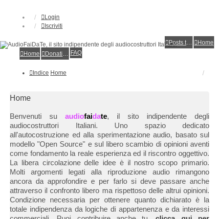
Login
Iscriviti
Posts toplist
Home
FAQ
Home
Donations
Indice
Home
Home
Benvenuti su
audio
fai
da
te
, il sito indipendente degli
audiocostruttori Italiani. Uno spazio dedicato
all'autocostruzione ed alla sperimentazione audio, basato sul
modello "Open Source" e sul libero scambio di opinioni aventi
come fondamento la reale esperienza ed il riscontro oggettivo.
La libera circolazione delle idee è il nostro scopo primario.
Molti argomenti legati alla riproduzione audio rimangono
ancora da approfondire e per farlo si deve passare anche
attraverso il confronto libero ma rispettoso delle altrui opinioni.
Condizione necessaria per ottenere quanto dichiarato è la
totale indipendenza da logiche di appartenenza e da interessi
commerciali. Puoi contribuire anche tu,
clicca qui per