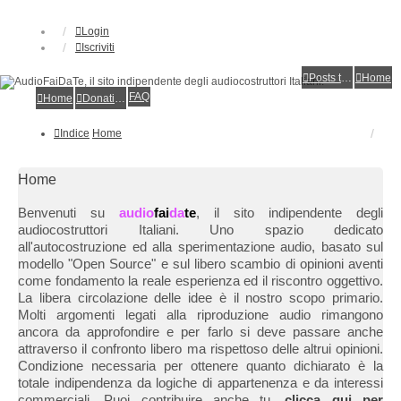
Login
Iscriviti
Posts toplist
Home
FAQ
Home
Donations
Indice
Home
Home
Benvenuti su
audio
fai
da
te
, il sito indipendente degli
audiocostruttori Italiani. Uno spazio dedicato
all'autocostruzione ed alla sperimentazione audio, basato sul
modello "Open Source" e sul libero scambio di opinioni aventi
come fondamento la reale esperienza ed il riscontro oggettivo.
La libera circolazione delle idee è il nostro scopo primario.
Molti argomenti legati alla riproduzione audio rimangono
ancora da approfondire e per farlo si deve passare anche
attraverso il confronto libero ma rispettoso delle altrui opinioni.
Condizione necessaria per ottenere quanto dichiarato è la
totale indipendenza da logiche di appartenenza e da interessi
commerciali. Puoi contribuire anche tu,
clicca qui per